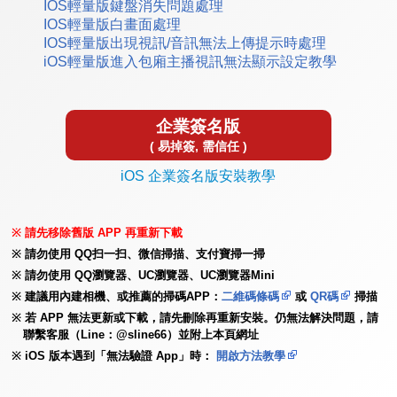
IOS輕量版鍵盤消失問題處理
IOS輕量版白畫面處理
IOS輕量版出現視訊/音訊無法上傳提示時處理
iOS輕量版進入包廂主播視訊無法顯示設定教學
企業簽名版
( 易掉簽, 需信任 )
iOS 企業簽名版安裝教學
請先移除舊版 APP 再重新下載
請勿使用 QQ扫一扫、微信掃描、支付寶掃一掃
請勿使用 QQ瀏覽器、UC瀏覽器、UC瀏覽器Mini
建議用內建相機、或推薦的掃碼APP：
二維碼條碼
或
QR碼
掃描
若 APP 無法更新或下載，請先刪除再重新安裝。仍無法解決問題，請
聯繫客服（Line：@sline66）並附上本頁網址
iOS 版本遇到「無法驗證 App」時：
開啟方法教學