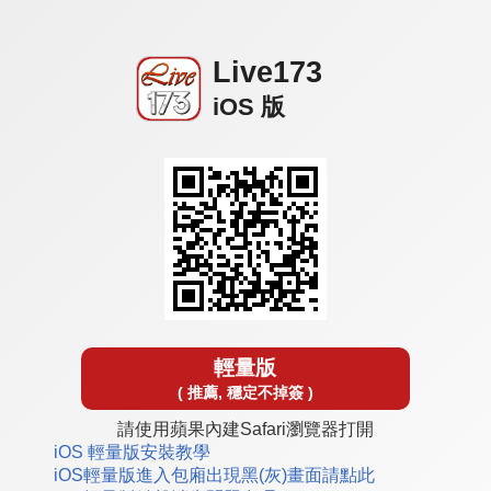
Live173
iOS 版
輕量版
( 推薦, 穩定不掉簽 )
請使用蘋果內建Safari瀏覽器打開
iOS 輕量版安裝教學
iOS輕量版進入包廂出現黑(灰)畫面請點此